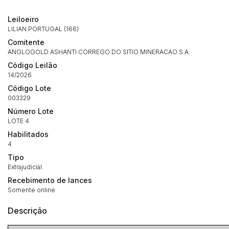
Leiloeiro
Habilite-se para efetuar lances ou
Histórico de Propostas
propostas
LILIAN PORTUGAL (166)
Envie sua Proposta
Comitente
(Art. 895, CPC)
Data
Usuário
Valor
ANGLOGOLD ASHANTI CORREGO DO SITIO MINERACAO S.A.
Código Leilão
14/04/2025 18:43:11
TIAGOFELIPE
R$ 1,00
14/2026
Clique aqui para fazer login
14/04/2025 18:43:11
TIAGOFELIPE
R$ 1,00
Código Lote
003329
14/04/2025 18:43:11
TIAGOFELIPE
R$ 1,00
Número Lote
LOTE 4
Habilitados
4
Tipo
Extrajudicial
Recebimento de lances
Somente online
Descrição