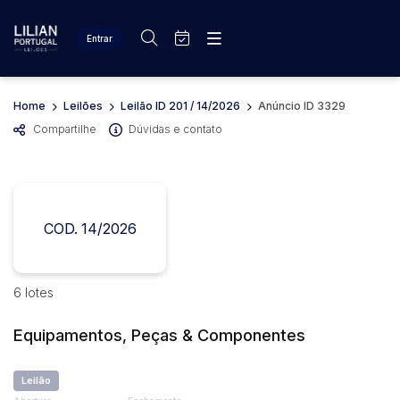
Entrar
Criar conta
Entrar
Site
Home
Leilões
Leilão ID 201 / 14/2026
Anúncio ID 3329
Busca por palavra-chave
Agenda
Home
Compartilhe
Dúvidas e contato
Quem Somos
Quem Somos
Eventos
Categoria
Subcategoria
Contato
Fale Conosco
Busca por categoria
COD. 14/2026
Estados
Cidade
Diversos
Bens diversos
Materiais/Equipamentos
Bairro
Comitente
6 lotes
Equipamento Industrial
Veículos
Equipamentos, Peças & Componentes
Caminhões
Judiciais
Extrajudiciais
Faixa de valor
Carros
Leilão
R$
R$
até