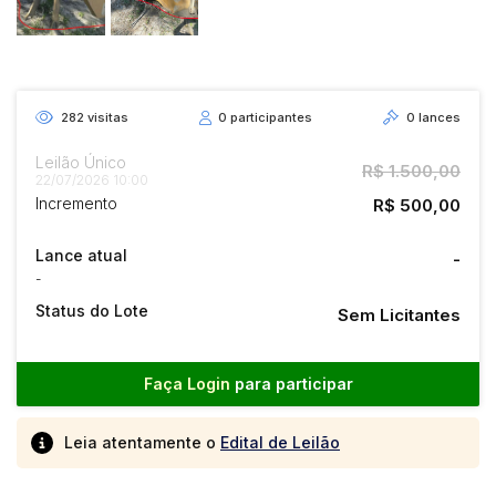
282
visitas
0
participantes
0
lances
Leilão Único
R$ 1.500,00
22/07/2026 10:00
Incremento
R$ 500,00
Lance atual
-
-
Status do Lote
Sem Licitantes
Faça Login
para participar
Leia atentamente o
Edital de Leilão