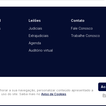
l
Leilões
Contato
s
Judiciais
Fale Conosco
Extrajudiciais
Trabalhe Conosco
Agenda
Auditório virtual
Ace
elhorar a sua navegação, personalizar conteúdo apresentado a
 uso do site. Saiba mais no
Aviso de Cookies
P
Política de Privacidade
Aviso de Cookies
Termos d