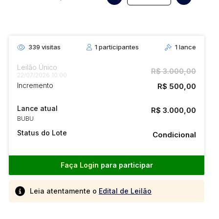
339
visitas
1
participantes
1
lance
Leilão Único
R$ 3.000,00
22/07/2026 10:00
Incremento
R$ 500,00
Lance atual
R$ 3.000,00
BUBU
Status do Lote
Condicional
Faça Login
para participar
Leia atentamente o
Edital de Leilão