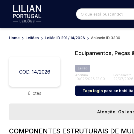
Home
Leilões
Leilão ID 201 / 14/2026
Anúncio ID 3330
Busca por palavra-chave
Categoria
Equipamentos, Peças
Bairro
Comitente
Leilão
COD. 14/2026
Abertura
Fechamento
10/07/2026 12:00
22/07/2026
Faça login
para se habilita
6 lotes
Atenção! Os lanc
COMPONENTES ESTRUTURAIS DE MUL