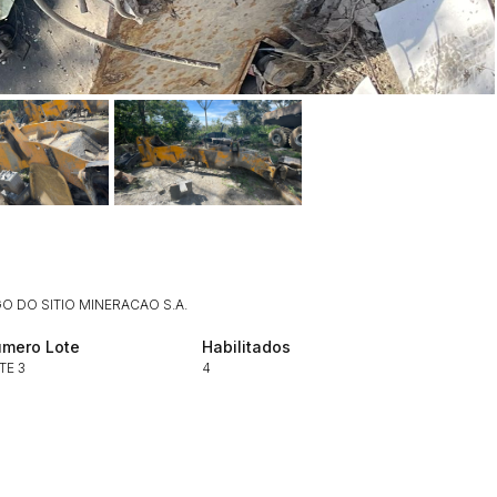
Histórico de Propostas
(Art. 895,
Data
Usuário
Clique aqui para fazer login
14/04/2025 18:43:11
TIAGOFELIPE
 DO SITIO MINERACAO S.A.
14/04/2025 18:43:11
TIAGOFELIPE
mero Lote
Habilitados
14/04/2025 18:43:11
TIAGOFELIPE
TE 3
4