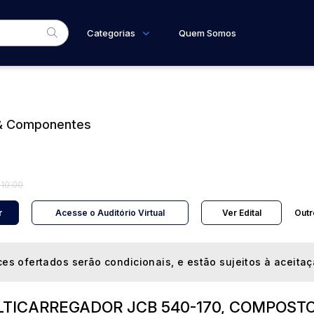
Categorias
Quem Somos
Diversos
Home
Subcategoria
Esta
Bens diversos
Eventos
Materiais/Equipamentos
 & Componentes
Fale Conosco
Equipamento Industrial
Faixa
Veículos
Caminhões
Judiciais
Extrajudiciais
R$
Carros
 10:00
r
Acesse o Auditório Virtual
Ver Edital
Outr
es ofertados serão condicionais, e estão sujeitos à aceita
TICARREGADOR JCB 540-170, COMPOST