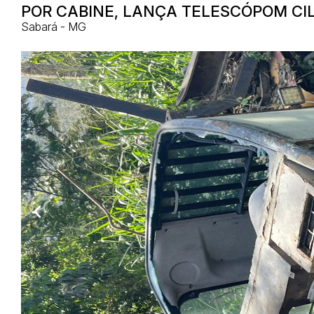
POR CABINE, LANÇA TELESCÓPOM CIL
Sabará - MG
Habilite-se para efetu