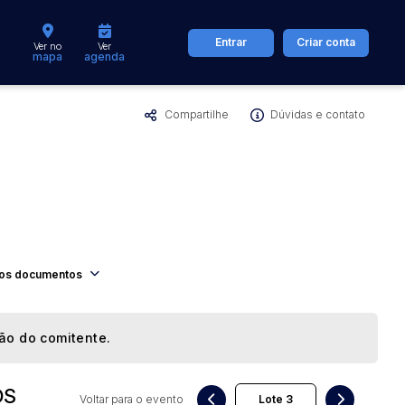
Entrar
Criar conta
Ver no
Ver
mapa
agenda
Compartilhe
Dúvidas e contato
dos
Cidade
 de valor
até
R$
Pesquisar
os documentos
ção do comitente.
OS
Voltar para o evento