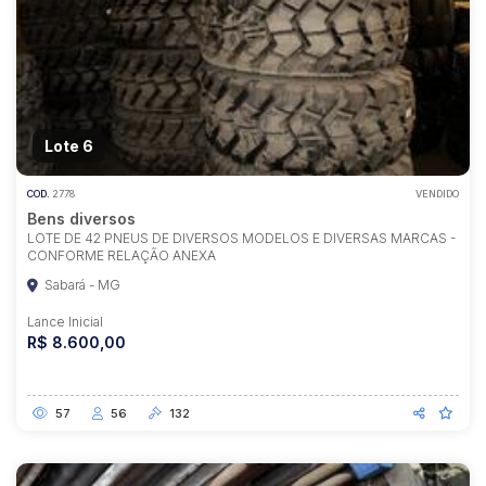
Lote 6
COD.
2778
VENDIDO
Bens diversos
LOTE DE 42 PNEUS DE DIVERSOS MODELOS E DIVERSAS MARCAS -
CONFORME RELAÇÃO ANEXA
Sabará - MG
Lance Inicial
R$ 8.600,00
57
56
132