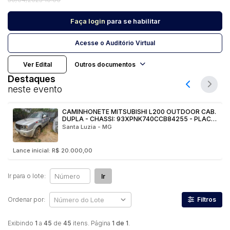
Faça login
para se habilitar
Pesquisar
Acesse o Auditório Virtual
Ver Edital
Outros documentos
Destaques
neste evento
CAMINHONETE MITSUBISHI L200 OUTDOOR CAB.
DUPLA - CHASSI: 93XPNK740CCB84255 - PLACA
FINAL: 8 - ANO: 2011/2012 - VL045
Santa Luzia - MG
Lance inicial: R$ 20.000,00
Ir para o lote:
Ir
Ordenar por:
Filtros
Exibindo
1
a
45
de
45
itens. Página
1 de 1
.