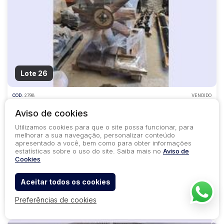
Lote 26
COD.
2798
VENDIDO
Bens diversos
Aviso de cookies
LOTE DE 01 MOTOR DIESEL DEUTZ PARA SIMBA M7C OU SCALLER
2000S, CONFORME RELAÇÃO ANEXA
Utilizamos cookies para que o site possa funcionar, para
melhorar a sua navegação, personalizar conteúdo
Sabará - MG
apresentado a você, bem como para obter informações
estatísticas sobre o uso do site. Saiba mais no
Aviso de
Lance Inicial
Cookies
R$ 4.976,96
Aceitar todos os cookies
22
56
2
Preferências de cookies