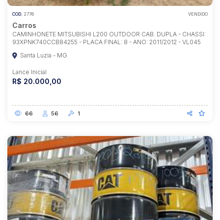
COD.
2776
VENDIDO
Carros
CAMINHONETE MITSUBISHI L200 OUTDOOR CAB. DUPLA - CHASSI:
93XPNK740CCB84255 - PLACA FINAL: 8 - ANO: 2011/2012 - VL045
Santa Luzia - MG
Lance Inicial
R$ 20.000,00
66
56
1