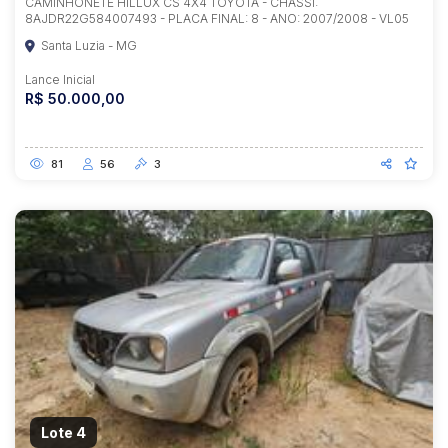
CAMINHONETE HILLUX CS 4X4 TOYOTA - CHASSI:
8AJDR22G584007493 - PLACA FINAL: 8 - ANO: 2007/2008 - VL05
Santa Luzia - MG
Lance Inicial
R$ 50.000,00
81
56
3
Lote 4