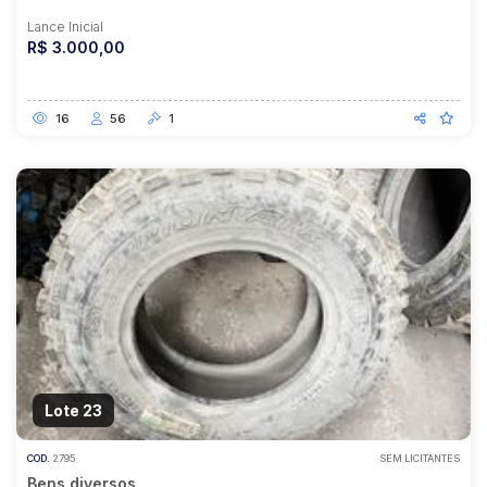
Lance Inicial
R$ 3.000,00
16
56
1
Lote 23
COD.
2795
SEM LICITANTES
Bens diversos