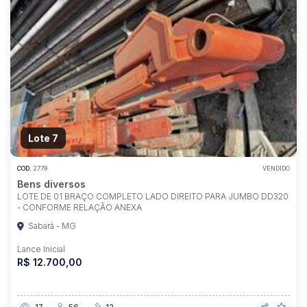
Lote 7
COD.
2779
VENDIDO
Bens diversos
LOTE DE 01 BRAÇO COMPLETO LADO DIREITO PARA JUMBO DD320
- CONFORME RELAÇÃO ANEXA
Sabará - MG
Lance Inicial
R$ 12.700,00
17
56
12