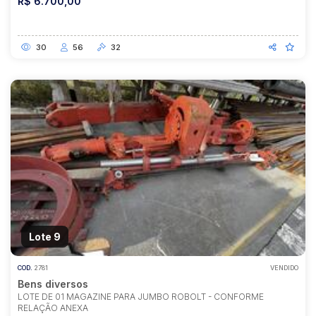
R$ 6.700,00
30
56
32
Lote 9
COD.
2781
VENDIDO
Bens diversos
LOTE DE 01 MAGAZINE PARA JUMBO ROBOLT - CONFORME
RELAÇÃO ANEXA