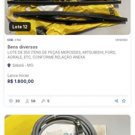
Lote 12
COD.
2784
VENDIDO
Bens diversos
LOTE DE 350 ITENS DE PEÇAS MERCEDES, MITSUBISHI, FORD,
AGRALE, ETC, CONFORME RELAÇÃO ANEXA.
Sabará - MG
Lance Inicial
R$ 1.800,00
20
56
5
Habilite-se para efetuar lances ou
propostas