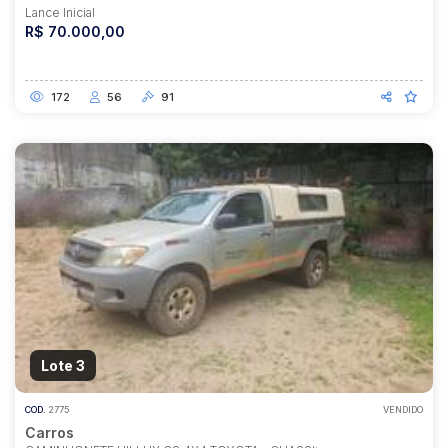
Lance Inicial
R$ 70.000,00
172
56
91
Lote 3
COD.
2775
VENDIDO
Carros