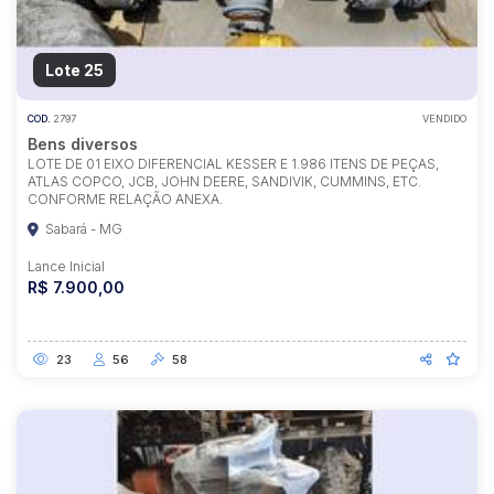
Lote 25
COD.
2797
VENDIDO
Bens diversos
LOTE DE 01 EIXO DIFERENCIAL KESSER E 1.986 ITENS DE PEÇAS,
ATLAS COPCO, JCB, JOHN DEERE, SANDIVIK, CUMMINS, ETC.
CONFORME RELAÇÃO ANEXA.
Sabará - MG
Lance Inicial
R$ 7.900,00
23
56
58