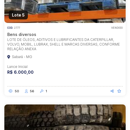
Lote 5
COD.
2777
VENDIDO
Bens diversos
LOTE DE ÓLEOS, ADITIVOS E LUBRIFICANTES DA CATERPILLAR,
VOLVO, MOBIL, LUBRAX, SHELL E MARCAS DIVERSAS, CONFORME
RELAÇÃO ANEXA
Sabará - MG
Lance Inicial
R$ 6.000,00
50
56
1