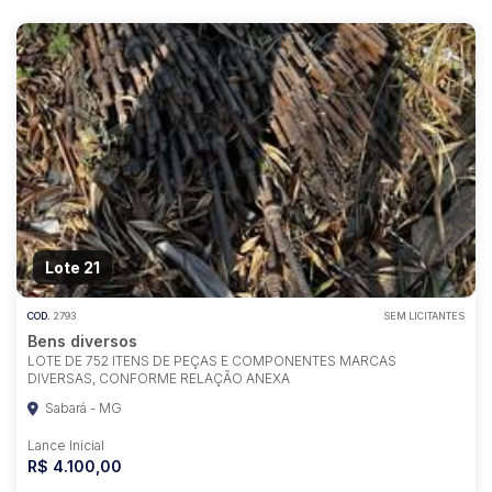
Lote 21
COD.
2793
SEM LICITANTES
Bens diversos
LOTE DE 752 ITENS DE PEÇAS E COMPONENTES MARCAS
DIVERSAS, CONFORME RELAÇÃO ANEXA
Sabará - MG
Lance Inicial
R$ 4.100,00