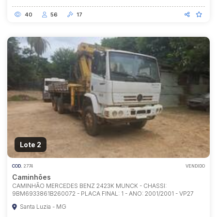
40
56
17
Lote 2
COD.
2774
VENDIDO
Caminhões
CAMINHÃO MERCEDES BENZ 2423K MUNCK - CHASSI:
9BM6933861B260072 - PLACA FINAL: 1 - ANO: 2001/2001 - VP27
Santa Luzia - MG