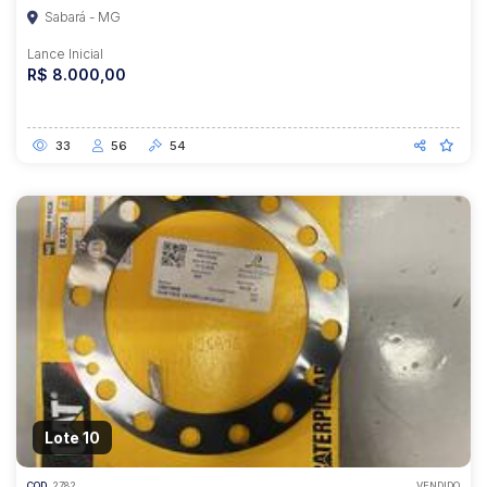
Sabará - MG
Lance Inicial
R$ 8.000,00
33
56
54
Lote 10
COD.
2782
VENDIDO