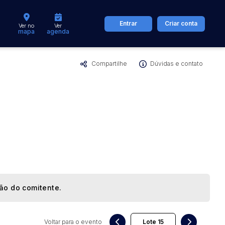
Entrar
Criar conta
Ver no
Ver
mapa
agenda
Compartilhe
Dúvidas e contato
dos
Cidade
 de valor
até
R$
Pesquisar
ção do comitente.
Voltar para o evento