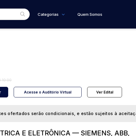
Categorias
Quem Somos
Diversos
Home
Subcategoria
Esta
Bens diversos
Eventos
Materiais/Equipamentos
Fale Conosco
Equipamento Industrial
Faixa
Veículos
Caminhões
Judiciais
Extrajudiciais
R$
Carros
 10:00
r
Acesse o Auditório Virtual
Ver Edital
es ofertados serão condicionais, e estão sujeitos à aceita
TRICA E ELETRÔNICA — SIEMENS, ABB,