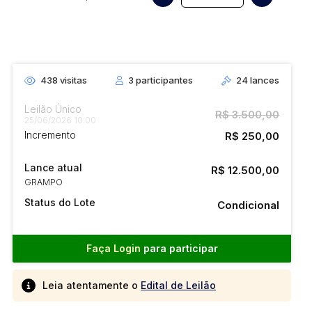
438
visitas
3
participantes
24
lances
Leilão Único
R$ 3.500,00
25/06/2026 10:00
Incremento
R$ 250,00
Lance atual
R$ 12.500,00
GRAMPO
Status do Lote
Condicional
Faça Login
para participar
Leia atentamente o
Edital de Leilão