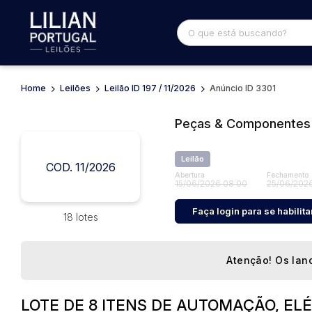
Home
Leilões
Leilão ID 197 / 11/2026
Anúncio ID 3301
Busca por palavra-chave
Categoria
Peças & Componentes
Bairro
Comitente
Leilão
COD. 11/2026
Abertura
Fechamento
15/06/2026 08:00
25/06/2026
Faça login
para se habilita
18 lotes
Atenção! Os lanc
LOTE DE 8 ITENS DE AUTOMAÇÃO, ELÉ