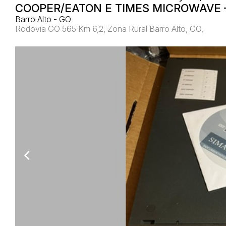
COOPER/EATON E TIMES MICROWAVE
Barro Alto - GO
Rodovia GO 565 Km 6,2, Zona Rural Barro Alto, GO,