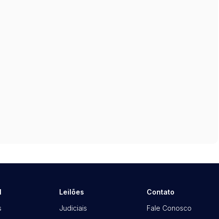
l
Leilões
Contato
s
Judiciais
Fale Conosco