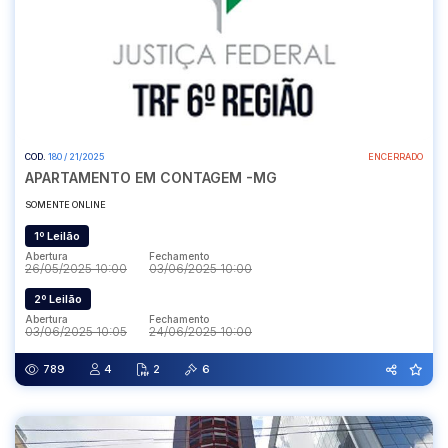
COD.
180 / 21/2025
ENCERRADO
APARTAMENTO EM CONTAGEM -MG
SOMENTE ONLINE
1º Leilão
Abertura
Fechamento
26/05/2025 10:00
03/06/2025 10:00
2º Leilão
Abertura
Fechamento
03/06/2025 10:05
24/06/2025 10:00
789
4
2
6