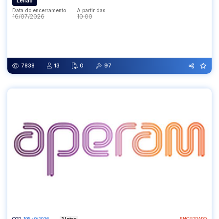
Leilão
Data do encerramento
A partir das
16/07/2026
10:00
Data do encerramento
A partir das
16/07/2026
10:00
7838
13
0
97
COD.
195 / 9/2026
2 lotes
ENCERRADO