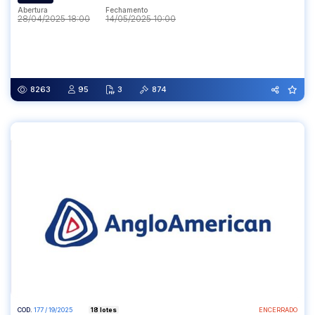
Abertura
Fechamento
28/04/2025 18:00
14/05/2025 10:00
Abertura
Fechamento
28/04/2025 18:00
14/05/2025 10:00
8263
95
3
874
COD.
177 / 19/2025
18 lotes
ENCERRADO