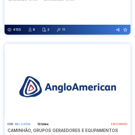
Abertura
Fechamento
12/05/2026 10:00
21/05/2026 10:00
4155
8
2
11
COD.
188 / 2/2026
12 lotes
ENCERRADO
CAMINHÃO, GRUPOS GERAEDORES E EQUPAMENTOS