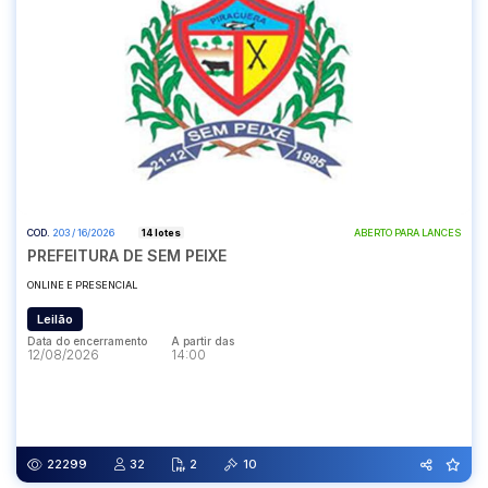
COD.
203 / 16/2026
14 lotes
ABERTO PARA LANCES
PREFEITURA DE SEM PEIXE
ONLINE E PRESENCIAL
Leilão
Data do encerramento
A partir das
12/08/2026
14:00
Data do encerramento
A partir das
12/08/2026
14:00
22299
32
2
10