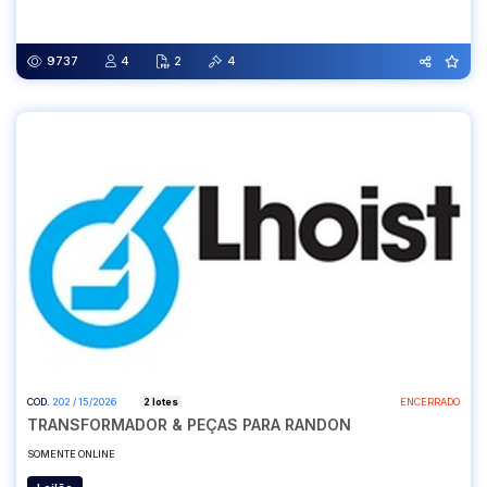
Abertura
Fechamento
10/07/2026 12:00
22/07/2026 10:00
9737
4
2
4
COD.
202 / 15/2026
2 lotes
ENCERRADO
TRANSFORMADOR & PEÇAS PARA RANDON
SOMENTE ONLINE