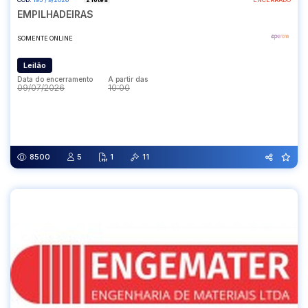
EMPILHADEIRAS
SOMENTE ONLINE
Leilão
Data do encerramento
A partir das
09/07/2026
10:00
Data do encerramento
A partir das
09/07/2026
10:00
8500
5
1
11