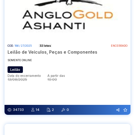
COD.
186 / 27/2025
32 lotes
ENCERRADO
Leilão de Veículos, Peças e Componentes
SOMENTE ONLINE
Leilão
Data do encerramento
A partir das
13/08/2025
10:00
Data do encerramento
A partir das
13/08/2025
10:00
34733
14
2
0