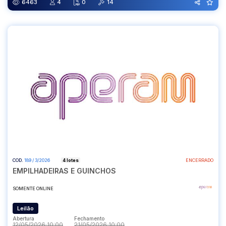
6463
4
0
14
COD.
189 / 3/2026
4 lotes
ENCERRADO
EMPILHADEIRAS E GUINCHOS
SOMENTE ONLINE
Leilão
Abertura
Fechamento
12/05/2026 10:00
21/05/2026 10:00