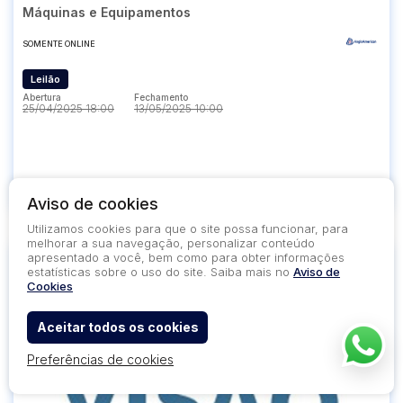
Máquinas e Equipamentos
SOMENTE ONLINE
Leilão
Abertura
Fechamento
25/04/2025 18:00
13/05/2025 10:00
Abertura
Fechamento
25/04/2025 18:00
13/05/2025 10:00
2306
13
1
75
Aviso de cookies
Utilizamos cookies para que o site possa funcionar, para
melhorar a sua navegação, personalizar conteúdo
18%
apresentado a você, bem como para obter informações
estatísticas sobre o uso do site. Saiba mais no
Aviso de
desconto
Cookies
Aceitar todos os cookies
Preferências de cookies