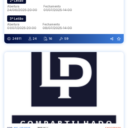
2º Leilão
Abertura
Fechamento
24/06/2025 20:00
01/07/2025 14:00
3º Leilão
Abertura
Fechamento
01/07/2025 20:00
08/07/2025 14:00
24811
24
16
59