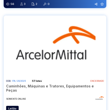
56
3
2
0
COD.
178 / 20/2025
57 lotes
ENCERRADO
Caminhões, Máquinas e Tratores, Equipamentos e
Peças
SOMENTE ONLINE
Leilão