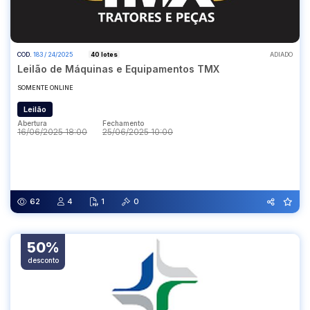
COD.
183 / 24/2025
40 lotes
ADIADO
Leilão de Máquinas e Equipamentos TMX
SOMENTE ONLINE
Leilão
Abertura
Fechamento
16/06/2025 18:00
25/06/2025 10:00
Abertura
Fechamento
16/06/2025 18:00
25/06/2025 10:00
62
4
1
0
50%
desconto