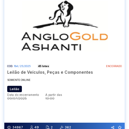
COD.
184 / 25/2025
45 lotes
ENCERRADO
Leilão de Veículos, Peças e Componentes
SOMENTE ONLINE
Leilão
Data do encerramento
A partir das
09/07/2025
10:00
Data do encerramento
A partir das
09/07/2025
10:00
34867
49
2
362