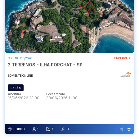
COD.
196 / 10/2026
ENCERRADO
3 TERRENOS - ILHA PORCHAT - SP
SOMENTE ONLINE
Leilão
Abertura
Fechamento
15/06/2026 23:00
30/06/2026 11:00
Abertura
Fechamento
15/06/2026 23:00
30/06/2026 11:00
30880
1
7
0