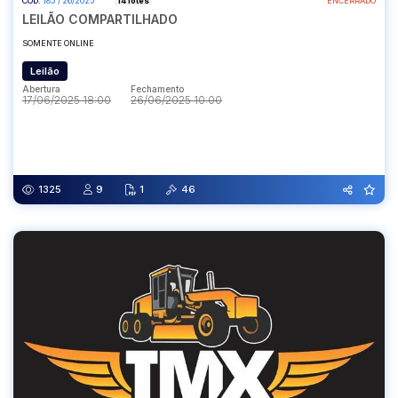
COD.
185 / 26/2025
14 lotes
ENCERRADO
LEILÃO COMPARTILHADO
SOMENTE ONLINE
Leilão
Abertura
Fechamento
17/06/2025 18:00
26/06/2025 10:00
Abertura
Fechamento
17/06/2025 18:00
26/06/2025 10:00
1325
9
1
46