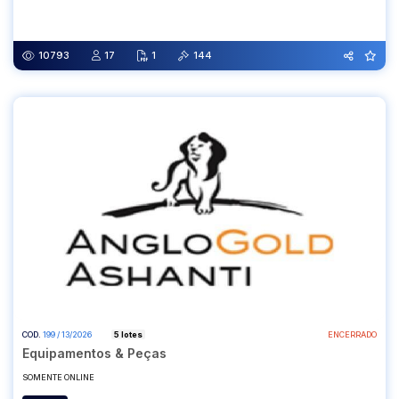
Abertura
Fechamento
15/06/2026 08:00
25/06/2026 10:00
10793
17
1
144
COD.
199 / 13/2026
5 lotes
ENCERRADO
Equipamentos & Peças
SOMENTE ONLINE